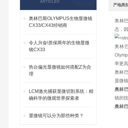
ARTICLES
产地类
奥林巴斯OLYMPUS生物显微镜
奥林
CX33/CX43经销商
态，
令人兴奋!质保两年的生物显微
奥林
镜CX33
Olymp
率更
热台偏光显微镜如何搭配Z为合
奥林
理
显微
奥林巴
LCM激光捕获显微切割系统：精
镜的
确科学的微观世界探索者
奥林巴
显微镜可以分为那些种类？