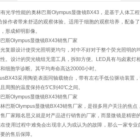
拥有光学性能的奥林巴斯
Olympus
显微镜
BX43
，是基于人体工程
能给操作者带来舒适的观察体验。适用于细胞的观察培养，配备
品，形成鲜明影像。
荧光复眼设计使荧光照明更均匀，对中不好对于整个荧光照明的
现性。设计的荧光镜组无需工具，拆卸方便。
LED
具有与卤素灯
理和细胞学诊断。其平均寿命高达
20000
小时。
usBX43
采用陶瓷表面同轴载物台，带有左右手低位驱动装置，
况且周围的温度保持在
5
℃到
40
℃之间。
奥林巴斯
Olympus
显微镜
BX43
销售厂家，是很多用户关注的焦点
销售厂家顾名思义就是对产品进行销售的厂家，而显微镜是精密
镜在使用过程中难免会出现非人为或认为的故障，那么一家专业
必要的售后保障。