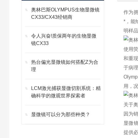
奥林巴斯OLYMPUS生物显微镜
作为
CX33/CX43经销商
*，
明样
令人兴奋!质保两年的生物显微
镜CX33
使用
和重
热台偏光显微镜如何搭配Z为合
于病
理
Olymp
用，
LCM激光捕获显微切割系统：精
确科学的微观世界探索者
关于
因为
显微镜可以分为那些种类？
显微
提供