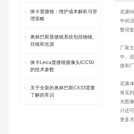
徕卡显微镜：维护成本解析与管
尼康N
理策略
中间
繁琐
奥林巴斯显微镜系统包括物镜、
目镜和光源
厂家
中。
徕卡Leica显微镜摄像头ICC50
接和
的技术参数
尼康体
关于全新的奥林巴斯CX33需要
将见
了解的常识
光图像
计还
更多关