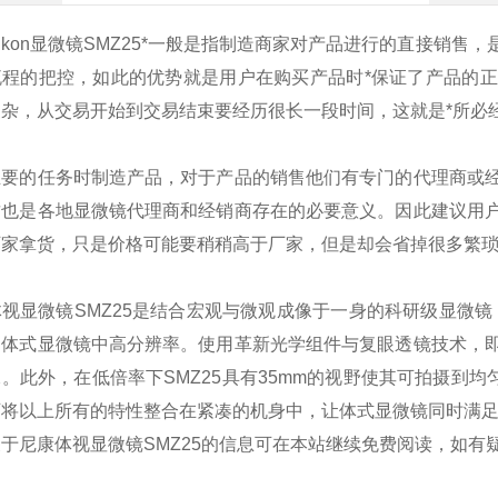
ikon显微镜SMZ25*一般是指制造商家对产品进行的直接销
流程的把控，如此的优势就是用户在购买产品时*保证了产品的
复杂，从交易开始到交易结束要经历很长一段时间，这就是*所必
主要的任务时制造产品，对于产品的销售他们有专门的代理商或
这也是各地显微镜代理商和经销商存在的必要意义。因此建议用
厂家拿货，只是价格可能要稍稍高于厂家，但是却会省掉很多繁
视显微镜SMZ25是结合宏观与微观成像于一身的科研级显微镜，
到体式显微镜中高分辨率。使用革新光学组件与复眼透镜技术，
。此外，在低倍率下SMZ25具有35mm的视野使其可拍摄到均
可将以上所有的特性整合在紧凑的机身中，让体式显微镜同时满
于尼康体视显微镜SMZ25的信息可在本站继续免费阅读，如有