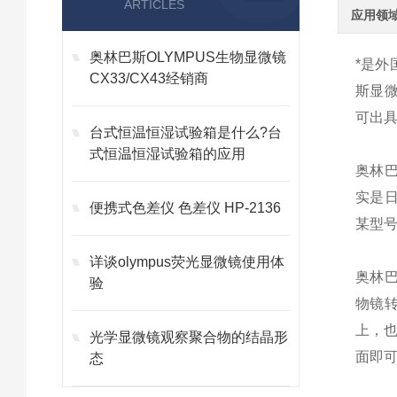
ARTICLES
应用领
奥林巴斯OLYMPUS生物显微镜
*是
CX33/CX43经销商
斯显
可出具
台式恒温恒湿试验箱是什么?台
式恒温恒湿试验箱的应用
奥林
实是
便携式色差仪 色差仪 HP-2136
某型
详谈olympus荧光显微镜使用体
奥林
验
物镜
上，
光学显微镜观察聚合物的结晶形
面即
态