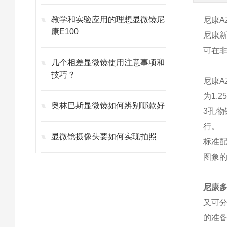
教学和实验应用的理想显微镜尼
尼康A
康E100
尼康
可在
几个相差显微镜使用注意事项和
技巧？
尼康
A
为1.
奥林巴斯显微镜如何辨别哪款好
3孔物
行。
显微镜摄像头要如何实现拍照
标准
图象
尼康
又可
的准