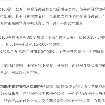
Z100是一款
介于体视显微镜和金相显微镜之间、兼备体视显微
新推出的、具有开创性意义的、全新概念的多功能变焦显微镜
。
非立体视角的垂直平视观察，适于进行平面尺寸测量
。
Z100
变焦头具有8倍变焦比，变倍范围为1~8×；目镜为10×，物镜
25×。组合起来可以实现5~500×的观察。
镜转盘至多允许同时加装3个物镜
，
变焦头整数倍卡位机构确保
配置的孔径光阑，不仅对镜下观察十分有效，而且对显微摄影的
的景深、对比度和分辨率。
多功能变倍显微镜
AZ100
报价
是指
尼康显微镜经销商
通过考量成
分为投标报价，产品报价和零售报价等等。一个产品的报价高与
备，结合产品的付款方式，交货期等条款和客户进行商量。在提