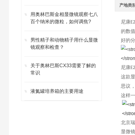
产地类
用奥林巴斯金相显微镜观察七八
百个纳米的微粒，如何调焦?
尼康
E
的数
男性精子和动物精子用什么显微
好的
镜观察和检查？
关于奥林巴斯CX33需要了解的
尼康
E
常识
这款
思议
液氮罐培养箱的主要用途
这样
北京
显微