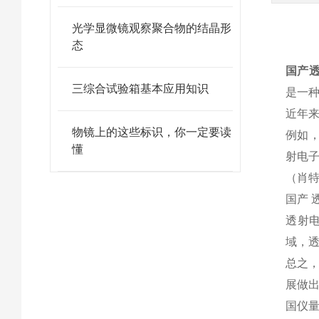
光学显微镜观察聚合物的结晶形
态
国产
三综合试验箱基本应用知识
是一
近年
物镜上的这些标识，你一定要读
例如，
懂
射电
（肖
国产
透射
域，
总之
展做
国仪