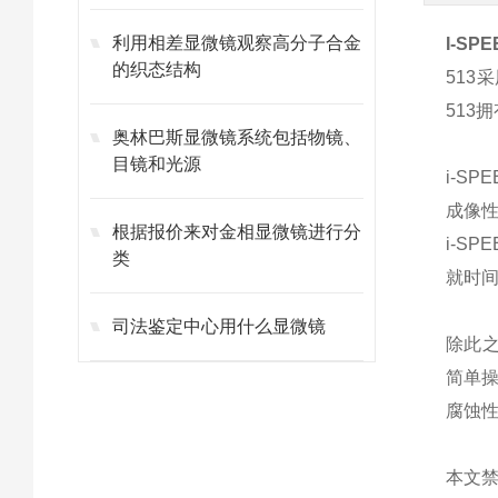
利用相差显微镜观察高分子合金
I-S
的织态结构
513
513
拥
奥林巴斯显微镜系统包括物镜、
目镜和光源
i-SP
成像
根据报价来对金相显微镜进行分
i-SP
类
就时间
司法鉴定中心用什么显微镜
除此
简单
腐蚀性
本文