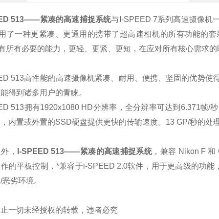
PEED 513——紧凑的高速捕捉系统
与
I
-SPEED 7系列高速摄像机
采用了一种更紧凑、更通用的
携带了超高速相机的所有功能
的套
有所有必要的能力
，
更轻、更紧、更短
，在应对所有核心需求的
EED
513高性能的高速摄像机紧凑、耐用、便携、坚固的优势使
性能得到诸多用户的青睐。
EED
513拥有
1920x1080
HD分辨率，全分辨率可达到6.371帧
，内置或外置的SSD硬盘提供更快的传输速度。
13 GP/秒的处
之外，
I-SPEED 513——紧凑的高速捕捉系统
，
兼容 Nikon F 和
操作的平板控制
，
*兼容于i-SPEED 2.0软件，用于更高级的功能
/恶劣环境
。
禁止一切未经授权的转载，违者必究