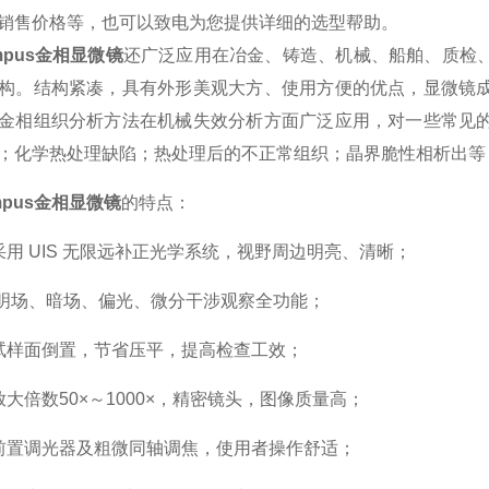
销售价格等，也可以致电为您提供详细的选型帮助。
ympus金相显微镜
还广泛应用在冶金、铸造、机械、船舶、质检
构。结构紧凑，具有外形美观大方、使用方便的优点，显微镜
金相组织分析方法在机械失效分析方面广泛应用，对一些常见
；化学热处理缺陷；热处理后的不正常组织；晶界脆性相析出等
ympus金相显微镜
的特点：
 UIS 无限远补正光学系统，视野周边明亮、清晰；
场、暗场、偏光、微分干涉观察全功能；
样面倒置，节省压平，提高检查工效；
倍数50×～1000×，精密镜头，图像质量高；
置调光器及粗微同轴调焦，使用者操作舒适；