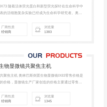
X73 随着活体荧光蛋白和新型荧光探针在生命科学中
表的活细胞复杂实验已经成为生命科学研究者。奥林
者对倒置显微镜扩展性，高效性，准确性和操作简单
员历时2年多集合最新的机光电技术，全新设计和开发
厂商性质
浏览量
经销商
1383
3。
光生物显微镜共聚焦主机
镜共聚焦主机 奥林巴斯倒置生物显微镜IX83零售价格是
的价格，显微镜生产厂家创造的价格主要通过零售价
本，商品损耗，流通费用和利润等组成，在每个仪器
具体的仪器配置和合同条款等来决定。关于价格的信
厂商性质
浏览量
经销商
1345
仪科技有限公司相关人员。他们为用户免费作答。