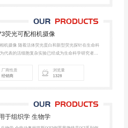
73荧光可配相机摄像
配相机摄像 随着活体荧光蛋白和新型荧光探针在生命科
为代表的活细胞复杂实验已经成为生命科学研究者。
研究者对倒置显微镜扩展性，高效性，准确性和操作
发人员历时2年多集合新的机光电技术，全新设计和开
厂商性质
浏览量
经销商
1328
3。
应用于组织学 生物学
微镜是IX3系列倒