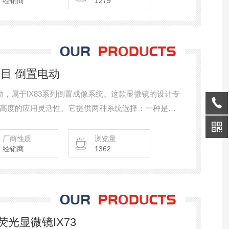
经销商
1279
三目 倒置电动
电动，属于IX83系列倒置成像系统。这款显微镜的设计专
高度的应用灵活性。它提供两种系统选择：一种是人
低的载物台高度；另一种是双层系统，具有额外的扩
厂商性质
浏览量
经销商
1362
光显微镜IX73