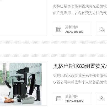
奥林巴斯多功能倒置式荧光显微镜I
的广泛应用，以各种荧光方法为代
巴斯顺应这一潮流，满足广大研究
的要求，集中一批创造性的研发人
更新时间
2026-08-05
了最新一代研究级倒置显微镜IX7
奥林巴斯IX83倒置荧
奥林巴斯IX83倒置荧光生物显微
仪器公司向单位和个人销售显微镜
格来体现，零售价格主要由工厂成
的招投标项目，零售价格还会受到
更新时间
2026-08-05
息，用户可以直接咨询北京瑞科中