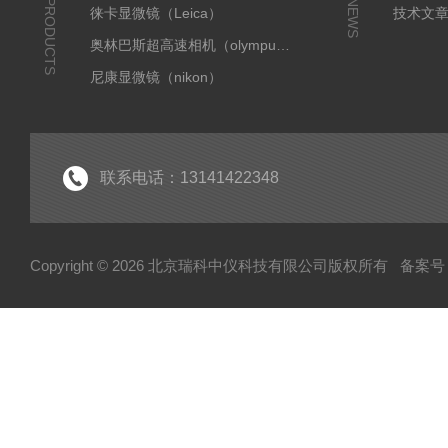
PRODUCTS
NEWS
徕卡显微镜（Leica）
技术文
奥林巴斯超高速相机（olympus）
尼康显微镜（nikon）
奥林巴斯显微镜（olympus）
蔡司显微镜
国产朗研相机
联系电话：13141422348
显微成像系统
全自动切片扫描
Copyright © 2026 北京瑞科中仪科技有限公司版权所有
备案号：
小动物活体成像
扫描电镜
天美
激光捕获显微切割显微镜
离心机