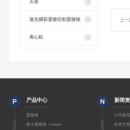
天美
激光捕获显微切割显微镜
上一
离心机
产品中心
新闻
P
N
显微镜
公司新
NEWS
徕卡显微镜（Leica）
技术文