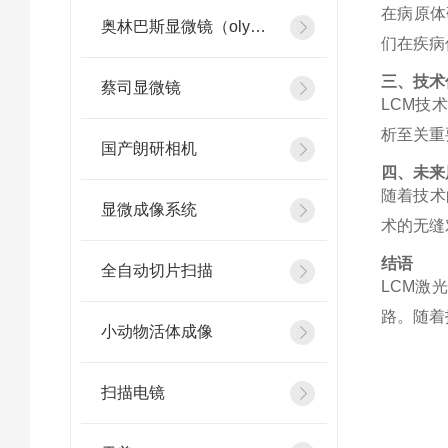
在病原体
奥林巴斯显微镜（olympus）
们在疾病
三、技术
蔡司显微镜
LCM
技术
析至关重
国产朗研相机
四、未来
随着技术
显微成像系统
术的无缝
结语
全自动切片扫描
LCM
激光
路。随着
小动物活体成像
扫描电镜