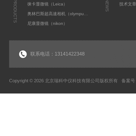
PRODUCTS
NEWS
徕卡显微镜（Leica）
技术文
奥林巴斯超高速相机（olympus）
尼康显微镜（nikon）
奥林巴斯显微镜（olympus）
蔡司显微镜
国产朗研相机
联系电话：13141422348
显微成像系统
全自动切片扫描
Copyright © 2026 北京瑞科中仪科技有限公司版权所有
备案号：
小动物活体成像
扫描电镜
天美
激光捕获显微切割显微镜
离心机