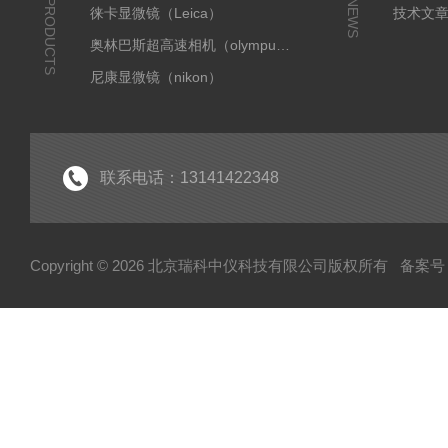
PRODUCTS
NEWS
徕卡显微镜（Leica）
技术文
奥林巴斯超高速相机（olympus）
尼康显微镜（nikon）
奥林巴斯显微镜（olympus）
蔡司显微镜
国产朗研相机
联系电话：13141422348
显微成像系统
全自动切片扫描
Copyright © 2026 北京瑞科中仪科技有限公司版权所有
备案号：
小动物活体成像
扫描电镜
天美
激光捕获显微切割显微镜
离心机