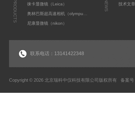
PRODUCTS
NEWS
徕卡显微镜（Leica）
技术文
奥林巴斯超高速相机（olympus）
尼康显微镜（nikon）
奥林巴斯显微镜（olympus）
蔡司显微镜
国产朗研相机
联系电话：13141422348
显微成像系统
全自动切片扫描
Copyright © 2026 北京瑞科中仪科技有限公司版权所有
备案号：
小动物活体成像
扫描电镜
天美
激光捕获显微切割显微镜
离心机