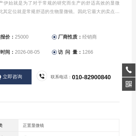
产伊始就是为了对于常规的研究而生产的舒适高效的显微
此其定位就是常规舒适的生物显微镜。因此它最大的卖点其
其性价比。那么奥林巴斯CX33有哪些不为人知的秘密呢？
品报价：
25000
厂商性质：
经销商
新时间：
2026-08-05
访 问 量：
1266
010-82900840
立即咨询
联系电话：
类
正置显微镜