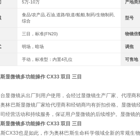
间
5万-10万
产地类
食品/农产品,石油,道路/轨道/船舶,制药/生物制药,
域
型号
综合
三目，标准(FN20)
物镜倍
式
明场，暗场
调焦
手动，标准型：内置4孔位
可售地
斯显微镜多功能操作 CX33 双目 三目
一台显微镜从出厂到用户使用，会经过显微镜生产厂家、代理商
，奥林巴斯显微镜厂家给代理商和经销商均有折扣价格。显微镜
公司经营活动和持续服务，保证用户显微镜的后续维护。显微镜
斯显微镜多功能操作 CX33 双目 三目
巴斯
CX33
也是如此，作为奥林巴斯生命科学领域全新的常规生